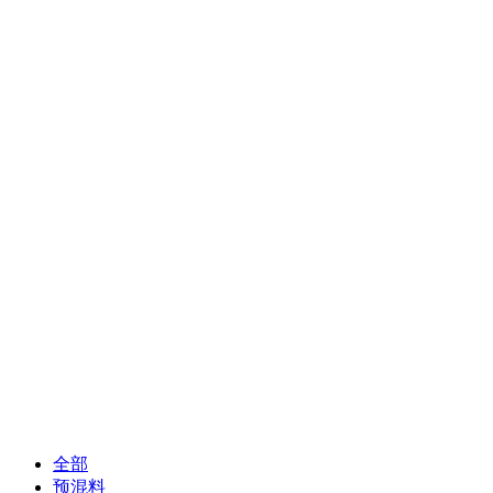
中国软颗粒饲料首创
者
软颗粒发酵饲料---未来饲
料的发展方向
中国软颗粒饲料首创者
软颗粒发酵饲料---未来饲料的发展方向
全部
预混料