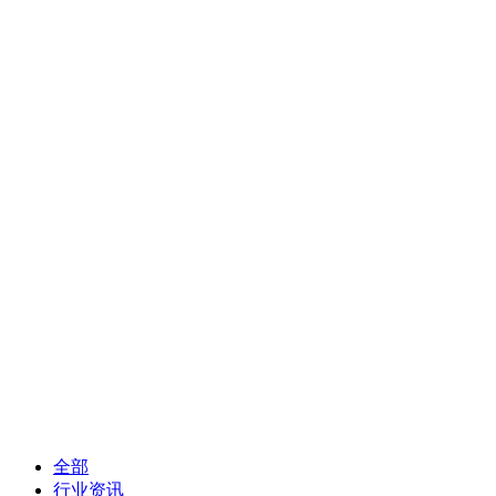
中国软颗粒饲料首创
者
软颗粒发酵饲料---未来饲
料的发展方向
中国软颗粒饲料首创者
软颗粒发酵饲料---未来饲料的发展方向
全部
行业资讯